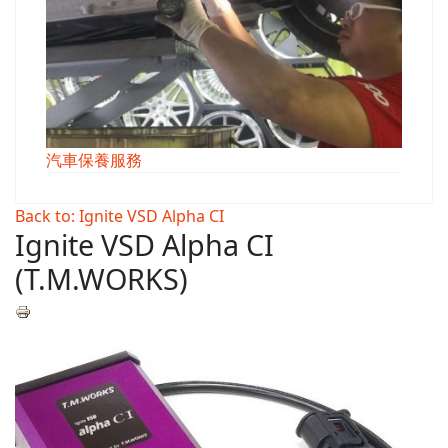
汽車保養服務
Back to: Ignite VSD Alpha CI
Ignite VSD Alpha CI
(T.M.WORKS)